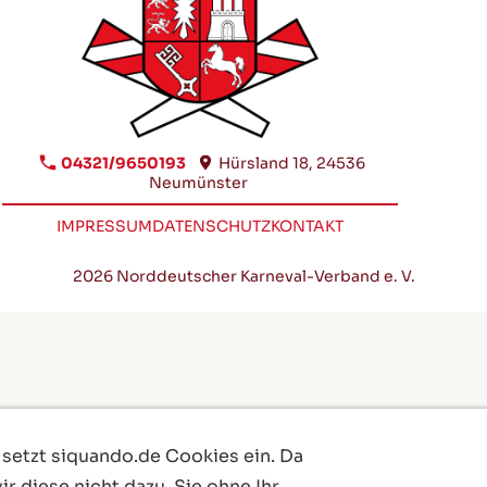
04321/9650193
Hürsland 18, 24536
Neumünster
IMPRESSUM
DATENSCHUTZ
KONTAKT
2026 Norddeutscher Karneval-Verband e. V.
 setzt siquando.de Cookies ein. Da
r diese nicht dazu, Sie ohne Ihr